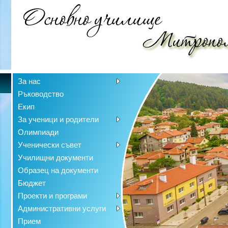
За нас
Ръководство
Екип
За ученици и родители
Олимпиади
Ученически съвет
Училищни документи
Образец на документи
Бюджет
Проекти и програми
Административни услуги
Прием