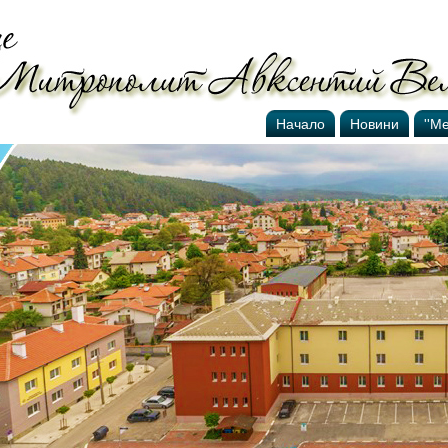
Начало
Новини
''М