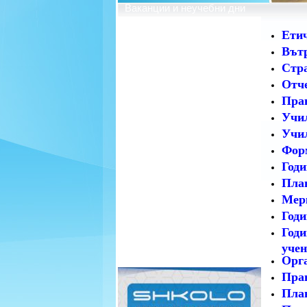
Ваканции и неучебни дни
Профил на купувача
Етич
Вътр
Стра
Отче
Прав
Учи
Учил
Форм
Годи
План
Мерк
Годи
Годи
учен
Орга
Прав
План