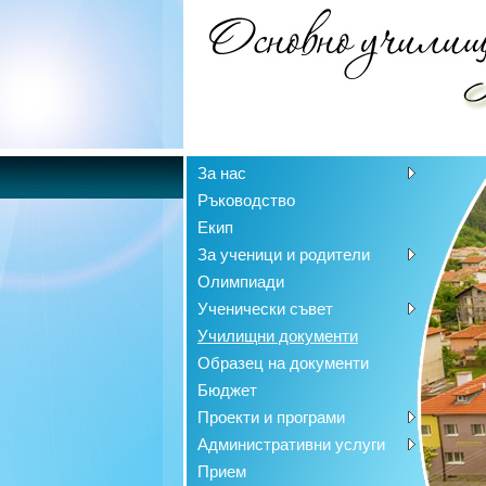
За нас
Ръководство
Екип
За ученици и родители
Олимпиади
Ученически съвет
Училищни документи
Образец на документи
Бюджет
Проекти и програми
Административни услуги
Прием