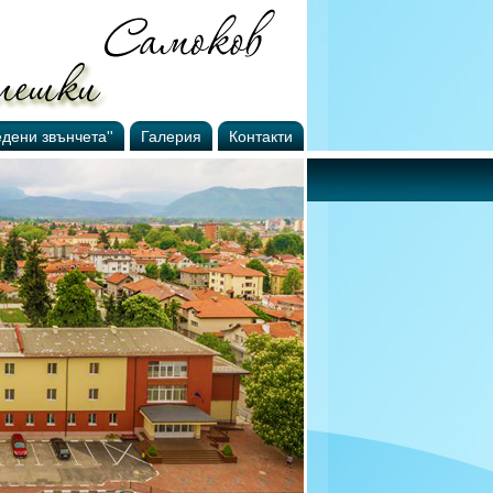
едени звънчета''
Галерия
Контакти