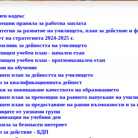
ен кодекс
ешни правила за работна заплата
тегия за развитие на училището, план за действие и 
т на стратегията 2024-2025 г.
илник за дейността на училището
лищен учебен план
- начален етап
ищен учебен план - прогимназиален етап
и на обучение
шен план за дейността на училището
 за квалификационната дейност
и за повишаване качеството на образованието
шен план за превенция на ранното напускане на учил
шен план за предоставяне на равни възможности и за
иците от уязвими групи
низация на учебния ден
ила за безопасен интернет
 за действие - БДП